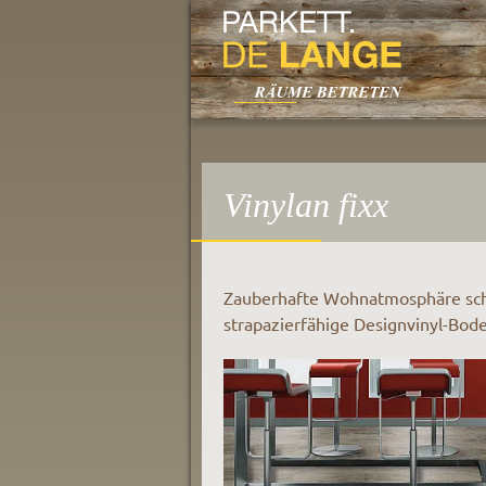
Springe direkt zu:
Hauptmenü
Vinylan fixx
Inhalt
Zauberhafte Wohnatmosphäre scha
strapazierfähige Designvinyl-Bod