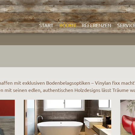
START
BÖDEN
REFERENZEN
SERVIC
ffen mit exklusiven Bodenbelagsoptiken – Vinylan fixx macht’
en mit seinen edlen, authentischen Holzdesigns lässt Träume w